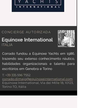
CONCIERGE AUTORIZADA
Equinoxe International
ITÁLIA
Corrado fundou a Equinoxe Yachts em 1986,
trazendo seu extenso conhecimento náutico,
habilidades organizacionais e talento para
escritórios em Genebra e Torino
T:
+39 335 596 7552
corrado.dimajo@equinoxeinternational.com
Equinoxe International, Via dei Mille 18, 10123,
Torino TO, Itália