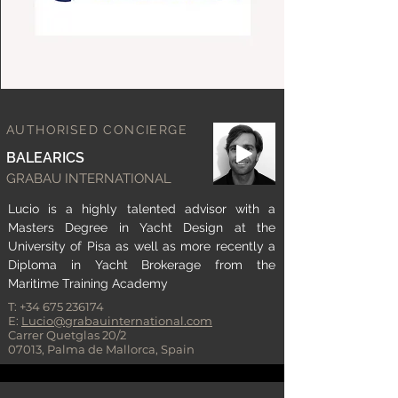
AUTHORISED CONCIERGE
BALEARICS
GRABAU INTERNATIONAL
Lucio is a highly talented advisor with a
Masters Degree in Yacht Design at the
University of Pisa as well as more recently a
Diploma in Yacht Brokerage from the
Maritime Training Academy
T:
+34 675 236174
E:
Lucio@grabauinternational.com
Carrer Quetglas 20/2
07013, Palma de Mallorca, Spain