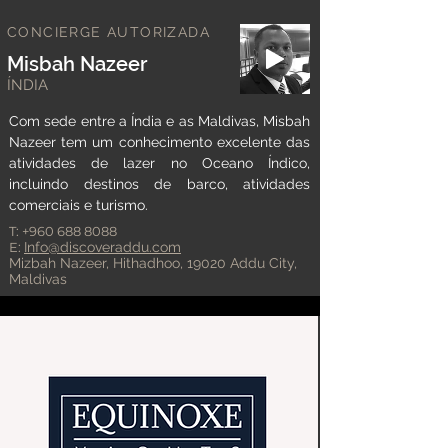
CONCIERGE AUTORIZADA
Misbah Nazeer
ÍNDIA
Com sede entre a Índia e as Maldivas, Misbah
Nazeer tem um conhecimento excelente das
atividades de lazer no Oceano Índico,
incluindo destinos de barco, atividades
comerciais e turismo.
T:
+960 688 8088
E:
Info@discoveraddu.com
Mizbah Nazeer, Hithadhoo, 19020 Addu City,
Maldivas