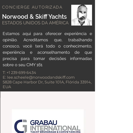
CONCIERGE AUTORIZADA
Norwood & Skiff Yachts
ESTADOS UNIDOS DA AMÉRICA
Estamos aqui para oferecer experiência e
opinião. Acreditamos que, trabalhando
conosco, você terá todo o conhecimento,
experiência e aconselhamento de que
precisa para tomar decisões informadas
sobre o seu CMY 161
T:
+1 239 699 6434
E:
lee.scheele@norwoodandskiff.com
5828 Cape Harbor Dr, Suite 101A, Flórida 33914,
EUA