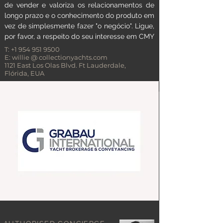
de vender e valoriza os relacionamentos de
longo prazo e o conhecimento do produto em
vez de simplesmente fazer "o negócio". Ligue,
por favor, a respeito do seu interesse em CMY
T:
+1 954 951 9500
E: willie
@ collectionyachts.com
1121 East Los Olas Blvd. Ft Lauderdale,
Flórida,
EUA