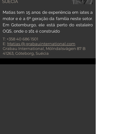
SUÉCIA
Matias tem 15 anos de experiência em iates a
motor e é a 6ª geração da família neste setor.
Em Gotemburgo, ele está perto do estaleiro
OQS, onde o 161 é construído
T:
+358 40 686 1501
E:
Matias
@ grabauinternational.com
Grabau International, Mölndalsvägen 87 B
41263, Göteborg, Suécia