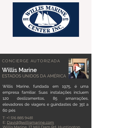
CONCIERGE AUTORIZADA
Willis Marine
ESTADOS UNIDOS DA AMÉRICA
Willis Marine, fundada em 1975, é uma
empresa familiar. Suas instalações incluem
120 deslizamentos, 85 amarrações,
elevadores de viagens e guindastes de 35t a
60 pés
T:
+1 516 885 9481
E:
David@willismarine.com
Willis Marine, 17 Mill Dam Rd, Huntington,