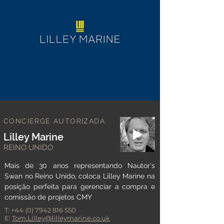
CONCIERGE AUTORIZADA
Lilley Marine
REINO UNIDO
Mais de 30 anos representando Nautor's
Swan no Reino Unido, coloca Lilley Marine na
posição perfeita para gerenciar a compra e
comissão de projetos CMY
T:
+44 (0) 7942 816 550
E:
Tom.Lilley@lilleymarine.co.uk