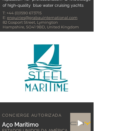
of high-quality blue water cruising yachts
T:
+44 (0)1590 673715
E:
enquiries@grabauinternational.com
82 Gosport Street, Lymington
Hampshire, SO41 9BD, United Kingdom
CONCIERGE AUTORIZADA
Aço Marítimo
ESTADOS UNIDOS DA AMÉRICA