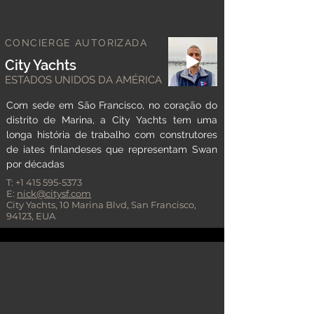
CONCIERGE AUTORIZADA
City Yachts
ESTADOS UNIDOS DA AMÉRICA
Com sede em São Francisco, no coração do
distrito de Marina, a City Yachts tem uma
longa história de trabalho com construtores
de iates finlandeses que representam Swan
por décadas
T:
+1 415 595-5373
E:
nick@citysf.com
City Yachts, 10 Marina Blvd, San Francisco,
94123, EUA