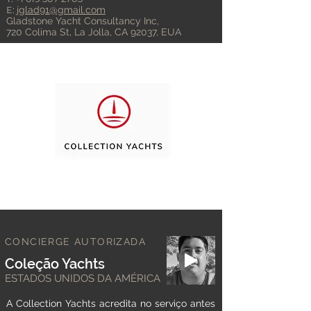
E:
jglad91@gmail.com
Gladstone Yacht Consultancy Inc,
720 Colima St, La Jolla, CA 92037, EUA
CONCIERGE AUTORIZADA
Coleção Yachts
ESTADOS UNIDOS DA AMÉRICA
A Collection Yachts acredita no serviço antes