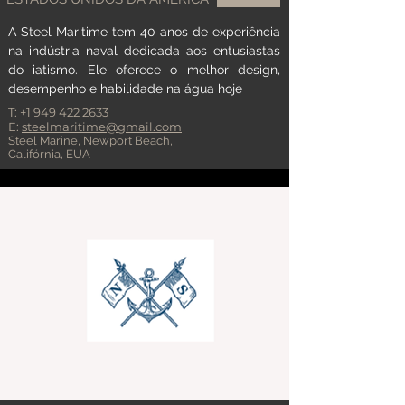
A Steel Maritime tem 40 anos de experiência
na indústria naval dedicada aos entusiastas
do iatismo. Ele oferece o melhor design,
desempenho e habilidade na água hoje
T:
+1 949 422 2633
E:
steelmaritime@gmail.com
Steel Marine,
Newport Beach,
Califórnia, EUA