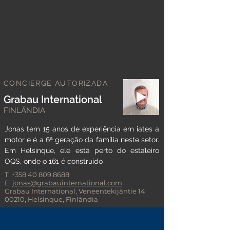
CONCIERGE AUTORIZADA
Grabau International
FINLÂNDIA
Jonas tem 15 anos de experiência em iates a
motor e é a 6ª geração da família neste setor.
Em Helsinque, ele está perto do estaleiro
OQS, onde o 161 é construído
T:
+358 40 809 8688
E:
jonas@grabauinternational.com
Grabau International, Veneentekijäntie
14
00210
, Helsinque, Finlândia