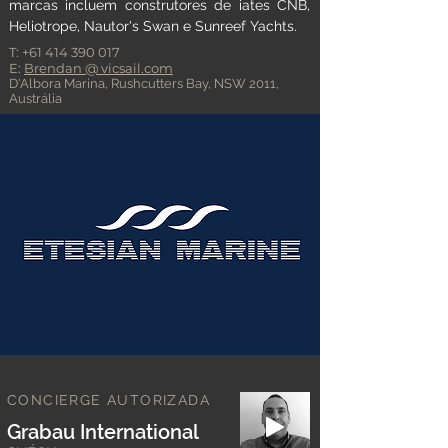
marcas incluem construtores de iates CNB,
Heliotrope, Nautor's Swan e Sunreef Yachts.
T:
+61 414 390 017
E:
Brendan
@ vicsail.com
D'Albora Marina, Rushcutters Bay, NSW 2011,
Austrália
CONCIERGE AUTORIZADA
Grabau International