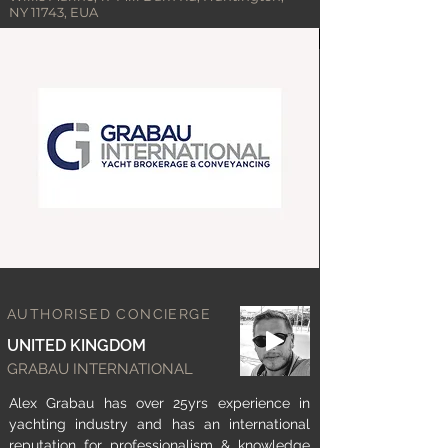
NY 11743, EUA
AUTHORISED CONCIERGE
UNITED KINGDOM
GRABAU INTERNATIONAL
Alex Grabau has over 25yrs experience in
yachting industry and has an international
reputation for professionalism & knowledge