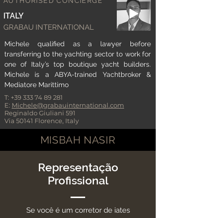
AUTHORISED CONCIERGE
ITALY
GRABAU INTERNATIONAL
Michele qualified as a lawyer before
transferring to the yachting sector to work for
one of Italy’s top boutique yacht builders.
Michele is a ABYA-trained Yachtbroker &
Mediatore Marittimo
T:
+39 333 74 89 281
E:
Michele@grabauinternational.com
Reginaldo Giuliani 591
Via 50141 Florence, Italy
MISBAH NASIR
Representação
Profissional
Se você é um corretor de iates