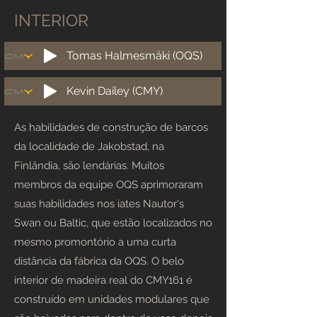
INTERIOR
Tomas Halmesmäki (OQS)
Kevin Dailey (CMY)
As habilidades de construção de barcos
da localidade de Jakobstad, na
Finlândia, são lendárias. Muitos
membros da equipe OQS aprimoraram
suas habilidades nos iates Nautor's
Swan ou Baltic, que estão localizados no
mesmo promontório a uma curta
distância da fábrica da OQS. O belo
interior de madeira real do CMY161 é
construído em unidades modulares que