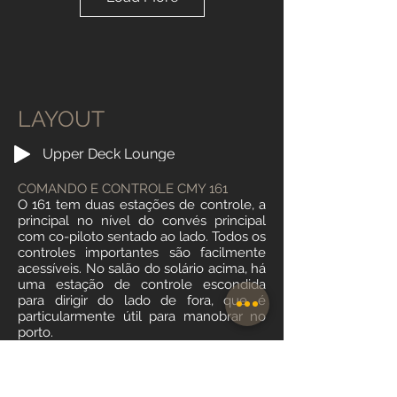
LAYOUT
Upper Deck Lounge
COMANDO E CONTROLE CMY 161
O 161 tem duas estações de controle, a
principal no nível do convés principal
com co-piloto sentado ao lado. Todos os
controles importantes são facilmente
acessíveis. No salão do solário acima, há
uma estação de controle escondida
para dirigir do lado de fora, que é
particularmente útil para manobrar no
porto.
Em ambas as opções de layout do
salão, as grandes portas sanfonadas na
parte traseira do salão deslizam para trás
para conectar o salão com a área de